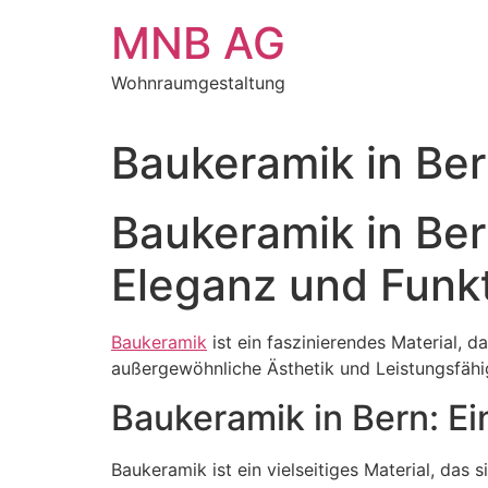
Zum
MNB AG
Inhalt
springen
Wohnraumgestaltung
Baukeramik in Be
Baukeramik in Ber
Eleganz und Funkti
Baukeramik
ist ein faszinierendes Material, 
außergewöhnliche Ästhetik und Leistungsfähig
Baukeramik in Bern: Ei
Baukeramik ist ein vielseitiges Material, das